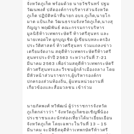
จังหวัดภูเก็ต พร้อมด้วย นายวัชรินทร์ ปฐม
วัฒนพงศ์ ปลัดองค์การบริหารส่วนจังหวัด
ภูเก็ต ปฏิบัติหน้าที่นายก อบจ.ภูเก็ต,นายโก
มาต แป้นเกิด วัฒนธรรมจังหวัดภูเก็ต,นางสุ
กัญญา พฤฒิพันธ์ คณะกรรมการบริหาร
มูลนิธิท้าวเทพกระษัตรี ท้าวศรีสุนทร และ
นายเทอดไท ผูกบุญเชิด ผู้เขียนบทละครอิง
ประวัติศาสตร์ ท้าวศรีสุนทร ร่วมแถลงข่าว
เตรียมจัดงาน สดุดีท้าวเทพกระษัตรีท้าวศรี
สุนทรประจำปี 2563 ระหว่างวันที่ 7-21
มีนาคม 2563 เพื่อร่วมสดุดีท้าวเทพกระษัตรี
ท้าวศรีสุนทรและวีรชนผู้กล้าเมืองถลาง โดย
มีหัวหน้าส่วนราชการ,ผู้บริหารองค์กร
ปกครองส่วนท้องถิ่น, ผู้แทนหน่วยงานที่
เกี่ยวข้องและสื่อมวลชน เข้าร่วม
นายภัคพงศ์ ทวิพัฒน์ ผู้ว่าราชการจังหวัด
ภูเก็ตกล่าวว่า ” จังหวัดภูเก็ตขอเชิญพี่น้อง
ประชาชนและนักท่องเที่ยวได้มาเยี่ยมเยือน
จังหวัดภูเก็ต โดยเฉพาะในวันที่ 13 – 15
มีนาคม จะมีพิธีสดุดีท้าวเทพกษัตรีท้าวศรี