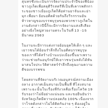
สุนทรซึ่งจะเป็นการจัดงานประจำปีของพี่น้อง
ชาวภูเก็ตเพื่อสดุดีวีรสตรีที่เป็นที่เคารพสักกา
ระของชาวเมืองภูเก็ตก็คือท่านยาจันและย่า
มุก เพื่อมา ย้อนอดีตด้วยกันถึงวีรกรรมอัน
ห้าวหาญของบรรพบุรุษของพวกชาวภูเก็ตใน
งานดังกล่าวปีนี้ก็จะมีการจัดงานแสงสีเสียง
อย่างยิ่งใหญ่สวยงามตระในวันที่ 13 -15
มีนาคม 2563
ในงานจะมีการแต่งกายย้อนยุคให้เด็ก ๆ และ
เยาวชนได้ย้อนรำลึกถึงในอดีตบรรพบุรุษ
ของเราที่ได้สร้างบ้านแปงเมืองขึ้นมาเพราะ
ว่าจะช่วยกันอนุรักษ์ให้เยาวชนรุ่นหลังได้หัน
มาสนใจประวัติศาสตร์รำลึกถึงคุณงามความ
ดีของบรรพชน
โดยสถานที่จัดงานบริเวณอนุสรณ์สถานเมือง
ถลาง อากาศเย็นสบายเป็นพื้นที่ ที่โล่งสบาย
เพราะฉะนั้นในเรื่องที่กังวลคือเรื่องโควิด 19
รับรองว่าไม่มีอย่างแน่นอน และขอยืนยันว่า
จังหวัดภูเก็ตมีความปลอดภัย 100% เนื่องจาก
ว่าโรคดังกล่าวไม่ได้ติดกันง่าย ๆ ต้องอยู่ใน