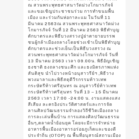
ณ สวนพระพุทธศาสนาวัดม่วงโกมารภัจจ์
และขอเชิญประชาชนร่วม การทำขนมพื้น
เมือง และร่วมกันห่อกาละแม ในวันที่ 11
มีนาคม 2563ณ สวนพระพุทธศาสนาวัดม่วง
โกมารภัจจ์ วันที่ 12 มีนาคม 2563 พิธีทำบุญ
ตักบาตรและพิธีบวงสรวงปู่ย่าตายายบรรพ
ชนผู้กล้าเมืองถลางโดยช่วงเช้าเป็นพิธีทำบุญ
ตักบาตรและช่วงเย็นเป็นพิธีบวงสรวง ณ
สวนพระพุทธศาสนาวัดม่วงโกมารภัจจ์ วันที่
13 มีนาคม 2563 เวลา 09.00น. พิธีอัญเชิญ
ธงชาติ ธงถลางชนะศึก และธงมิตรภาพแห่ง
สันติสุข นำไปวางหน้าอนุสาวรีย์ฯ ,พิธีวาง
พวงมาลาและพิธีสดุดีวีรกรรมท้าวเทพ
กระษัตรีท้าวศรีสุนทร ณ อนุสาวรีย์ท้าวเทพ
กระษัตรีท้าวศรีสุนทร วันที่ 13 – 15 มีนาคม
2563 เวลา 17:00 -24:00 น. งานแสดงแสง
สีเสียง ละครอิงประวัติศาสตร์และการจัด
ลานศิลปวัฒนธรรมจำลองวิถีชีวิตเมืองถลาง
การละเล่นพื้นบ้าน การแสดงศิลปวัฒนธรรม
อื่นๆ,ตลาดน้ำย้อนยุค โดยจะมีการจำหน่าย
อาหารพื้นเมืองอาหารอร่อยภูเก็ตและของดี
ประจำถิ่น (OTOP) ณ พื้นที่อนุสรณ์สถานเมือง